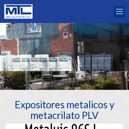
Diseño, fabricación y montaje
Podemos proporcionarle un servicio integral en el punto de venta.
Expositores, atriles...varios formatos y diseños.
Expositores para tienda
Expositores metalicos y
metacrilato PLV