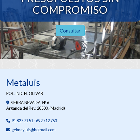
COMPROMISO
Consultar
Metaluis
POL. IND. EL OLIVAR
SIERRA NEVADA, Nº 6 ,
Arganda del Rey
,
28500
,
(Madrid)
91 827 71 51 - 692 712 753
gelmayluis
hotmail.com